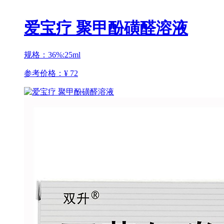
爱宝疗 聚甲酚磺醛溶液
规格：36%:25ml
参考价格：
¥ 72