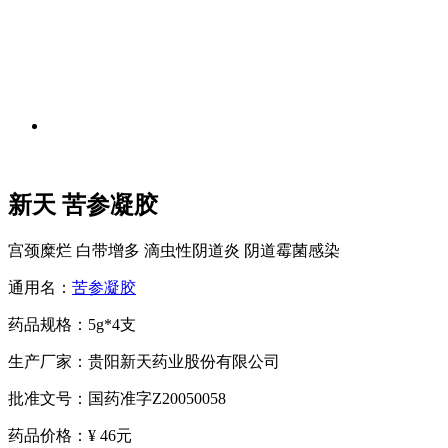
新天 苦参凝胶
宫颈糜烂 白带增多 滴虫性阴道炎 阴道霉菌感染
通用名：
苦参凝胶
药品规格：5g*4支
生产厂家：贵阳新天药业股份有限公司
批准文号：国药准字Z20050058
药品价格：
¥ 46元