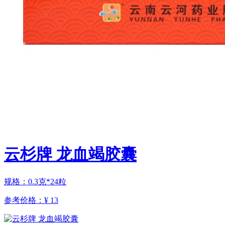
云杉牌 龙血竭胶囊
规格：0.3克*24粒
参考价格：
¥ 13