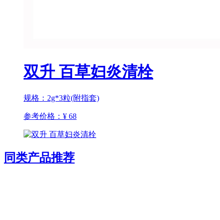
双升 百草妇炎清栓
规格：2g*3粒(附指套)
参考价格：
¥ 68
同类产品推荐