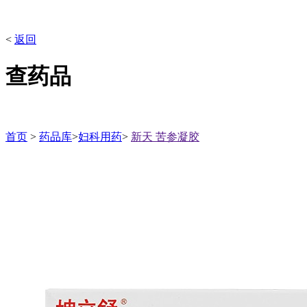
<
返回
查药品
首页
>
药品库
>
妇科用药
>
新天 苦参凝胶