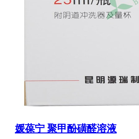
媛葆宁 聚甲酚磺醛溶液