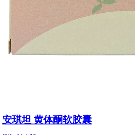
安琪坦 黄体酮软胶囊