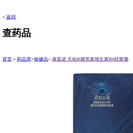
<
返回
查药品
首页
>
药品库
>
保健品
>
康嘉诺 天灿R褪黑素维生素B6软胶囊