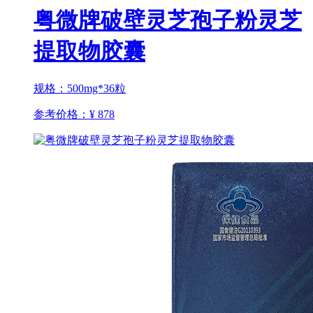
粤微牌破壁灵芝孢子粉灵芝
提取物胶囊
规格：500mg*36粒
参考价格：
¥ 878