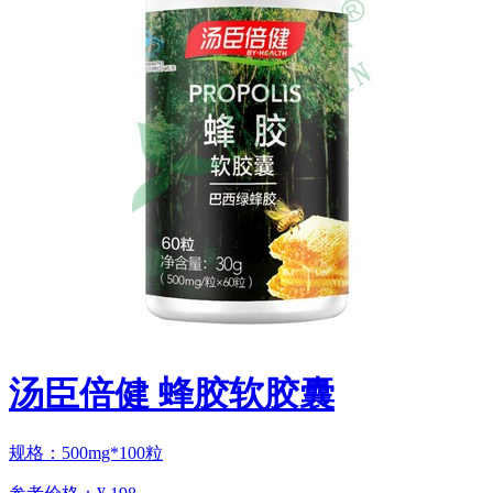
汤臣倍健 蜂胶软胶囊
规格：500mg*100粒