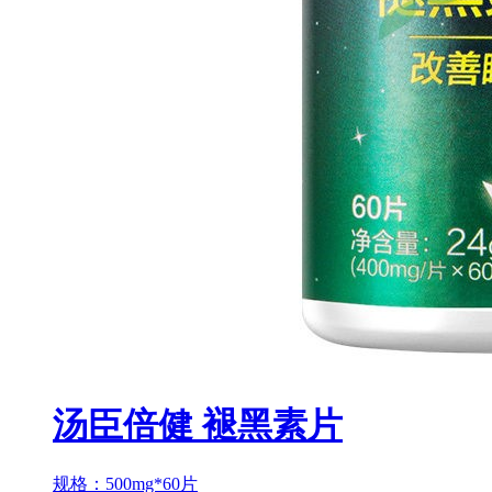
汤臣倍健 褪黑素片
规格：500mg*60片