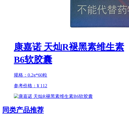
康嘉诺 天灿R褪黑素维生素
B6软胶囊
规格：0.2g*60粒
参考价格：
¥ 112
同类产品推荐